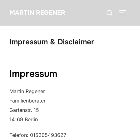
Zum
Suchen
MARTIN REGENER
Inhalt
Seitenl
nach:
springen
Impressum & Disclaimer
Impressum
Martin Regener
Familienberater
Gartenstr. 15
14169 Berlin
Telefon: 015205493627